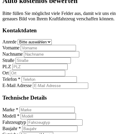
Auto kostenlos bewerten
Bitte füllen Sie möglichst viele Felder aus, damit wir uns ein
genaues Bild von Ihrem Kraftfahrzeug verschaffen können.
Kontaktdaten
Anrede
Vorname
Nachname
Straße
PLZ
Ort
Telefon *
E-Mail Adresse
Technische Details
Marke *
Modell *
Fahrzeugtyp
Baujahr *