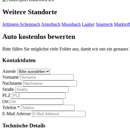
Weitere Standorte
Jettingen-Scheppach
Amorbach
Moosbach
Laaber
Sparneck
Marktof
Auto kostenlos bewerten
Bitte füllen Sie möglichst viele Felder aus, damit wir uns ein genaue
Kontaktdaten
Anrede
Vorname
Nachname
Straße
PLZ
Ort
Telefon *
E-Mail Adresse
Technische Details