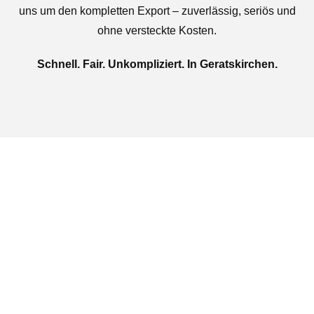
uns um den kompletten Export – zuverlässig, seriös und
ohne versteckte Kosten.
Schnell. Fair. Unkompliziert. In Geratskirchen.
Jetzt kostenlose Autoankauf
in Geratskirchen
beauftragen
Täglich von 08:00 bis 20:00 Uhr für Sie erreichbar