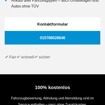
Ankauf aller Fahrzeugtypen – auch Unfallwagen und
Autos ohne TÜV
Kontaktformular
015788028646
✔ Fair
✔ schnell
✔ sicher
100% kostenlos
Fahrzeugbewertung, Abholung und Abmeldung sind im
Service enthalten – ganz ohne Zusatzkosten.