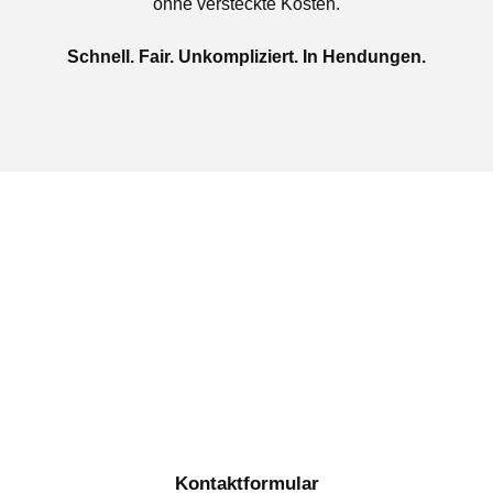
ohne versteckte Kosten.
Schnell. Fair. Unkompliziert. In Hendungen.
Jetzt kostenlose Autoankauf
in Hendungen beauftragen
Täglich von 08:00 bis 20:00 Uhr für Sie erreichbar
Kontaktformular