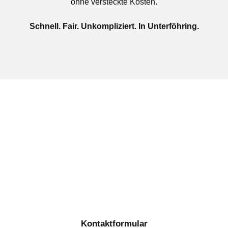
ohne versteckte Kosten.
Schnell. Fair. Unkompliziert. In Unterföhring.
Jetzt kostenlose Autoankauf
in Unterföhring beauftragen
Täglich von 08:00 bis 20:00 Uhr für Sie erreichbar
Kontaktformular