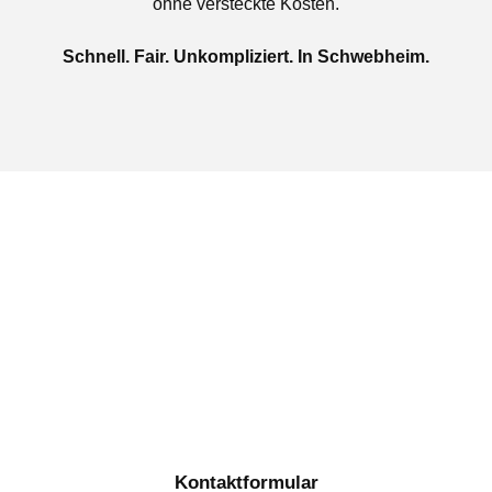
ohne versteckte Kosten.
Schnell. Fair. Unkompliziert. In Schwebheim.
Jetzt kostenlose Autoankauf
in Schwebheim beauftragen
Täglich von 08:00 bis 20:00 Uhr für Sie erreichbar
Kontaktformular