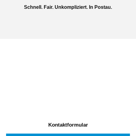
Schnell. Fair. Unkompliziert. In Postau.
Jetzt kostenlose Autoankauf
in Postau beauftragen
Täglich von 08:00 bis 20:00 Uhr für Sie erreichbar
Kontaktformular