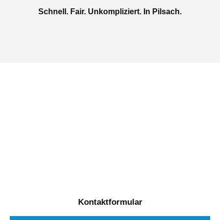
Schnell. Fair. Unkompliziert. In Pilsach.
Jetzt kostenlose Autoankauf
in Pilsach beauftragen
Täglich von 08:00 bis 20:00 Uhr für Sie erreichbar
Kontaktformular