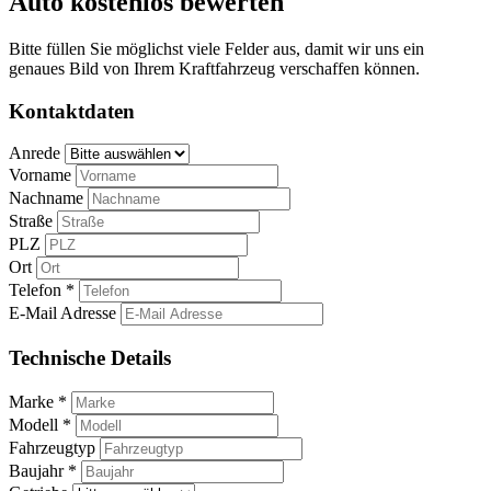
Auto kostenlos bewerten
Bitte füllen Sie möglichst viele Felder aus, damit wir uns ein
genaues Bild von Ihrem Kraftfahrzeug verschaffen können.
Kontaktdaten
Anrede
Vorname
Nachname
Straße
PLZ
Ort
Telefon *
E-Mail Adresse
Technische Details
Marke *
Modell *
Fahrzeugtyp
Baujahr *