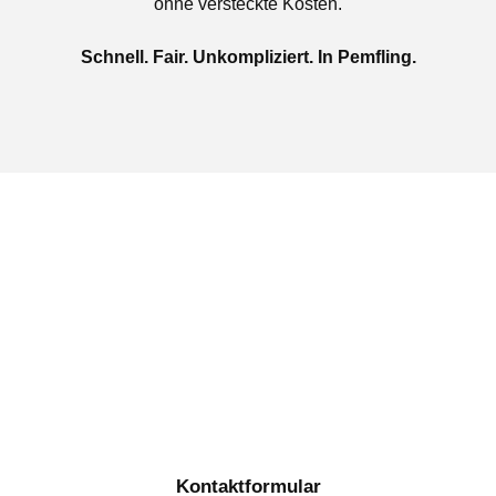
ohne versteckte Kosten.
Schnell. Fair. Unkompliziert. In Pemfling.
Jetzt kostenlose Autoankauf
in Pemfling beauftragen
Täglich von 08:00 bis 20:00 Uhr für Sie erreichbar
Kontaktformular