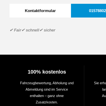
Kontaktformular
01578802
✔ Fair
✔ schnell
✔ sicher
100% kostenlos
Fahrzeugbewertung, Abholung und
Sie erh
Abmeldung sind im Service
la
enthalten – ganz ohne
Au
Zusatzkosten.