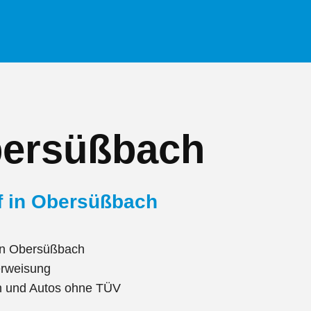
bersüßbach
uf in Obersüßbach
in Obersüßbach
erweisung
en und Autos ohne TÜV