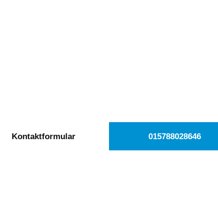
kostenlose Autoan
rsüßbach beauftr
äglich von 08:00 bis 20:00 Uhr für Sie erreichb
Kontaktformular
015788028646