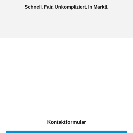
Schnell. Fair. Unkompliziert. In Marktl.
Jetzt kostenlose Autoankauf
in Marktl beauftragen
Täglich von 08:00 bis 20:00 Uhr für Sie erreichbar
Kontaktformular