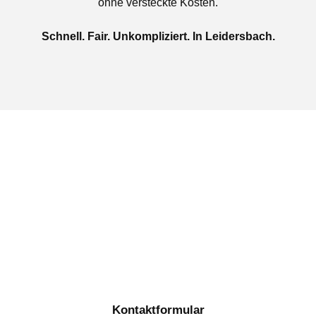
ohne versteckte Kosten.
Schnell. Fair. Unkompliziert. In Leidersbach.
Jetzt kostenlose Autoankauf
in Leidersbach beauftragen
Täglich von 08:00 bis 20:00 Uhr für Sie erreichbar
Kontaktformular