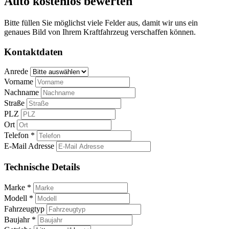
Auto kostenlos bewerten
Bitte füllen Sie möglichst viele Felder aus, damit wir uns ein
genaues Bild von Ihrem Kraftfahrzeug verschaffen können.
Kontaktdaten
Anrede
Vorname
Nachname
Straße
PLZ
Ort
Telefon *
E-Mail Adresse
Technische Details
Marke *
Modell *
Fahrzeugtyp
Baujahr *