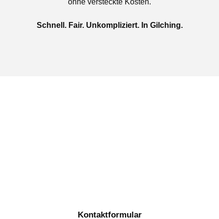
ohne versteckte Kosten.
Schnell. Fair. Unkompliziert. In Gilching.
Jetzt kostenlose Autoankauf
in Gilching beauftragen
Täglich von 08:00 bis 20:00 Uhr für Sie erreichbar
Kontaktformular