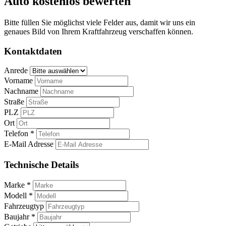
Auto kostenlos bewerten
Bitte füllen Sie möglichst viele Felder aus, damit wir uns ein
genaues Bild von Ihrem Kraftfahrzeug verschaffen können.
Kontaktdaten
Anrede
Vorname
Nachname
Straße
PLZ
Ort
Telefon *
E-Mail Adresse
Technische Details
Marke *
Modell *
Fahrzeugtyp
Baujahr *