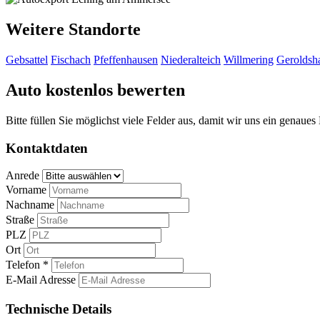
Weitere Standorte
Gebsattel
Fischach
Pfeffenhausen
Niederalteich
Willmering
Geroldsh
Auto kostenlos bewerten
Bitte füllen Sie möglichst viele Felder aus, damit wir uns ein genaue
Kontaktdaten
Anrede
Vorname
Nachname
Straße
PLZ
Ort
Telefon *
E-Mail Adresse
Technische Details