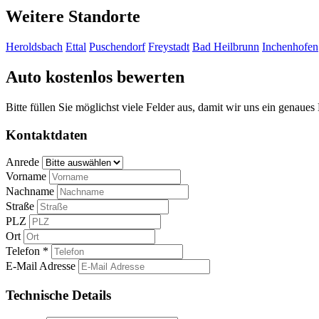
Weitere Standorte
Heroldsbach
Ettal
Puschendorf
Freystadt
Bad Heilbrunn
Inchenhofen
Auto kostenlos bewerten
Bitte füllen Sie möglichst viele Felder aus, damit wir uns ein genaue
Kontaktdaten
Anrede
Vorname
Nachname
Straße
PLZ
Ort
Telefon *
E-Mail Adresse
Technische Details